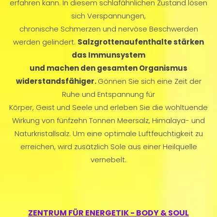
erfahren kann. In diesem schlafähnlichen Zustand lösen
sich Verspannungen,
chronische Schmerzen und nervöse Beschwerden
werden gelindert.
Salzgrottenaufenthalte stärken
das Immunsystem
und machen den gesamten Organismus
widerstandsfähiger.
Gönnen Sie sich eine Zeit der
Ruhe und Entspannung für
Körper, Geist und Seele und erleben Sie die wohltuende
Wirkung von fünfzehn Tonnen Meersalz, Himalaya- und
Naturkristallsalz. Um eine optimale Luftfeuchtigkeit zu
erreichen, wird zusätzlich Sole aus einer Heilquelle
vernebelt.
ZENTRUM FÜR ENERGETIK - BODY & SOUL