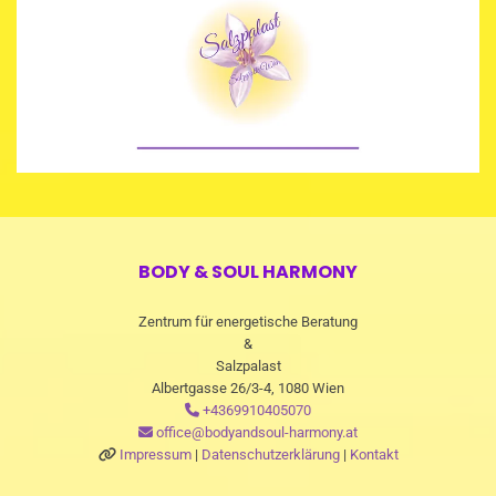
BODY & SOUL HARMONY
Zentrum für energetische Beratung
&
Salzpalast
Albertgasse 26/3-4, 1080 Wien
+4369910405070

office@bodyandsoul-harmony.at

Impressum
|
Datenschutzerklärung
|
Kontakt
