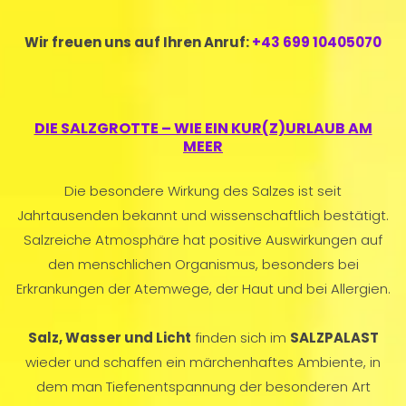
Wir freuen uns auf Ihren Anruf:
+43 699 10405070
DIE SALZGROTTE – WIE EIN KUR(Z)URLAUB AM
MEER
Die besondere Wirkung des Salzes ist seit
Jahrtausenden bekannt und wissenschaftlich bestätigt.
Salzreiche Atmosphäre hat positive Auswirkungen auf
den menschlichen Organismus, besonders bei
Erkrankungen der Atemwege, der Haut und bei Allergien.
Salz, Wasser und Licht
finden sich im
SALZPALAST
wieder und schaffen ein märchenhaftes Ambiente, in
dem man Tiefenentspannung der besonderen Art