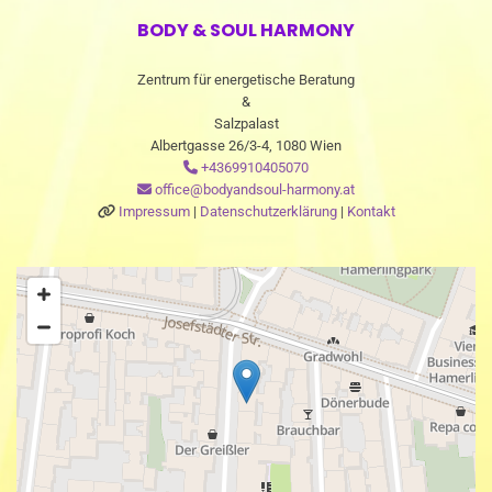
BODY & SOUL HARMONY
Zentrum für energetische Beratung
&
Salzpalast
Albertgasse 26/3-4, 1080 Wien
+4369910405070

office@bodyandsoul-harmony.at

Impressum
|
Datenschutzerklärung
|
Kontakt
