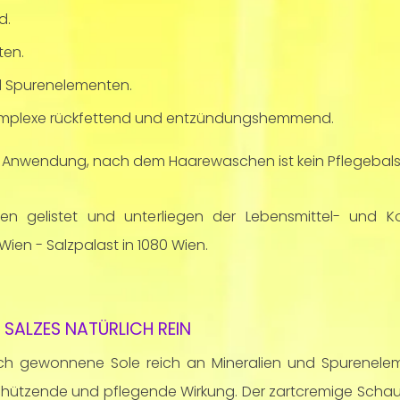
d.
ten.
nd Spurenelementen.
dkomplexe rückfettend und entzündungshemmend.
er Anwendung, nach dem Haarewaschen ist kein Pflegebal
ren gelistet und unterliegen der Lebensmittel- und K
Wien - Salzpalast in 1080 Wien.
 SALZES NATÜRLICH REIN
ch gewonnene Sole reich an Mineralien und Spurenele
chützende und pflegende Wirkung. Der zartcremige Schau