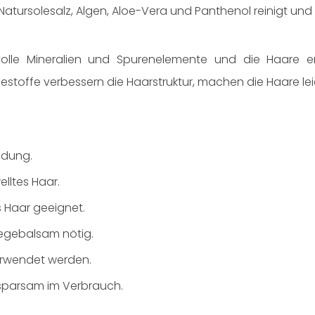
atursolesalz, Algen, Aloe-Vera und Panthenol reinigt und 
volle Mineralien und Spurenelemente und die Haare er
gestoffe verbessern die Haarstruktur, machen die Haare le
ldung.
lltes Haar.
s Haar geeignet.
legebalsam nötig.
erwendet werden.
 sparsam im Verbrauch.