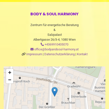
BODY & SOUL HARMONY
Zentrum für energetische Beratung
&
Salzpalast
Albertgasse 26/3-4, 1080 Wien
+4369910405070

office@bodyandsoul-harmony.at

Impressum
|
Datenschutzerklärung
|
Kontakt
